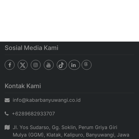
Sosial Media Kami
Kontak Kami
info@kabarbanyuwangi.co.id
+6289682933707
Jl. Yos Sudarso, Gg. Soklin, Perum Griya Giri
Mulya (GGM), Klatak, Kalipuro, Banyuwangi, Jawa