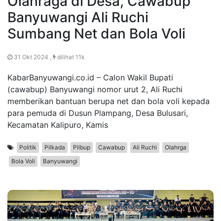
Olahraga di Desa, Cawabup
Banyuwangi Ali Ruchi
Sumbang Net dan Bola Voli
31 Okt 2024 ,
dilihat 11k
KabarBanyuwangi.co.id – Calon Wakil Bupati
(cawabup) Banyuwangi nomor urut 2, Ali Ruchi
memberikan bantuan berupa net dan bola voli kepada
para pemuda di Dusun Plampang, Desa Bulusari,
Kecamatan Kalipuro, Kamis
Politik
Pilkada
Pilbup
Cawabup
Ali Ruchi
Olahrga
Bola Voli
Banyuwangi