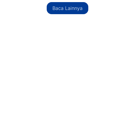
Baca Lainnya