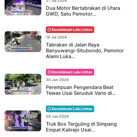
21 Jul 2026
Dua Motor Bertabrakan di Utara
GWD, Satu Pemotor…
Kecelakaan Lalu Lintas
16 Jul 2026
Tabrakan di Jalan Raya
Banyuwangi-Situbondo, Pemotor
Alami Luka…
Kecelakaan Lalu Lintas
30 Jun 2026
Perempuan Pengendara Beat
Tewas Usai Seruduk Vario di…
Kecelakaan Lalu Lintas
28 Jun 2026
Truk Box Terguling di Simpang
Empat Kalirejo Usai…