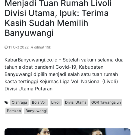
Menjadi Tuan Rumah Livoli
Divisi Utama, Ipuk: Terima
Kasih Sudah Memilih
Banyuwangi
11 Okt 2022 ,
dilihat 19k
KabarBanyuwangi.co.id - Setelah vakum selama dua
tahun akibat pandemi Covid-19, Kabupaten
Banyuwangi dipilih menjadi salah satu tuan rumah
kasta tertinggi Kejurnas Liga Voli Nasional (Livoli)
Divisi Utama Putaran
Olahraga
Bola Voli
Livoli
Divisi Utama
GOR Tawangalun
Pemkab
Banyuwangi