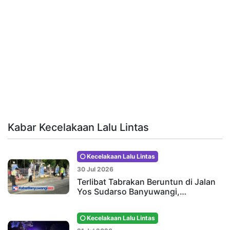
Kabar Kecelakaan Lalu Lintas
Kecelakaan Lalu Lintas
30 Jul 2026
Terlibat Tabrakan Beruntun di Jalan
Yos Sudarso Banyuwangi,…
Kecelakaan Lalu Lintas