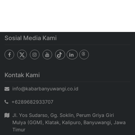
Sosial Media Kami
Kontak Kami
info@kabarbanyuwangi.co.id
+6289682933707
Jl. Yos Sudarso, Gg. Soklin, Perum Griya Giri
Mulya (GGM), Klatak, Kalipuro, Banyuwangi, Jawa
Timur