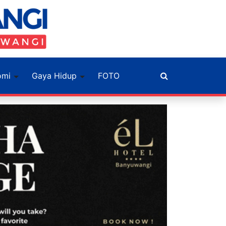
omi
Gaya Hidup
FOTO