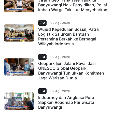
Viral Video 'Yank Wes Yank' di
Banyuwangi Naik Penyidikan, Polisi
Imbau Warga Tak Ikut Menyebarkan
2
02 Agu 2026
Wujud Kepedulian Sosial, Patra
Logistik Salurkan Bantuan
Pertamina Berkah ke Berbagai
Wilayah Indonesia
3
02 Agu 2026
Geopark Ijen Jalani Revalidasi
UNESCO Global Geopark,
Banyuwangi Tunjukkan Komitmen
Jaga Warisan Dunia
4
02 Agu 2026
InJourney dan Angkasa Pura
Siapkan Roadmap Pariwisata
Banyuwangi