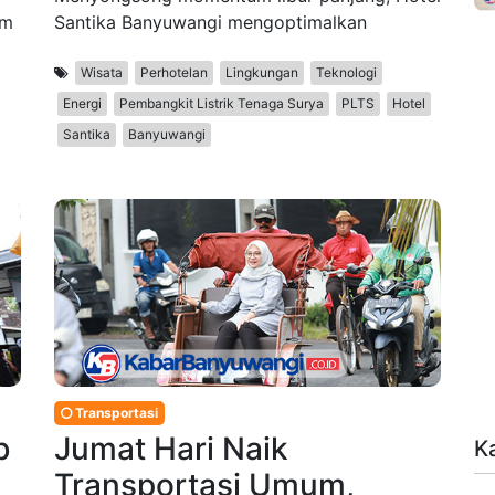
am
Santika Banyuwangi mengoptimalkan
Wisata
Perhotelan
Lingkungan
Teknologi
Energi
Pembangkit Listrik Tenaga Surya
PLTS
Hotel
Santika
Banyuwangi
Transportasi
b
Jumat Hari Naik
K
Transportasi Umum,