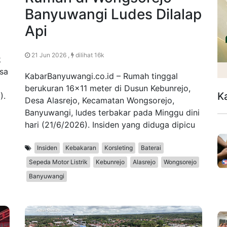
Banyuwangi Ludes Dilalap
Api
21 Jun 2026 ,
dilihat 16k
k
esa
KabarBanyuwangi.co.id – Rumah tinggal
berukuran 16x11 meter di Dusun Kebunrejo,
K
).
Desa Alasrejo, Kecamatan Wongsorejo,
Banyuwangi, ludes terbakar pada Minggu dini
hari (21/6/2026). Insiden yang diduga dipicu
Insiden
Kebakaran
Korsleting
Baterai
Sepeda Motor Listrik
Kebunrejo
Alasrejo
Wongsorejo
Banyuwangi