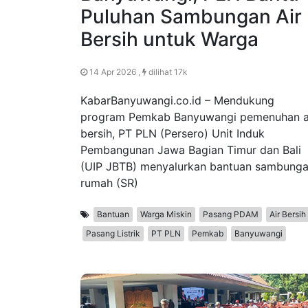
Puluhan Sambungan Air
Bersih untuk Warga
14 Apr 2026 ,
dilihat 17k
KabarBanyuwangi.co.id – Mendukung
program Pemkab Banyuwangi pemenuhan a
bersih, PT PLN (Persero) Unit Induk
Pembangunan Jawa Bagian Timur dan Bali
(UIP JBTB) menyalurkan bantuan sambung
rumah (SR)
Bantuan
Warga Miskin
Pasang PDAM
Air Bersih
Pasang Listrik
PT PLN
Pemkab
Banyuwangi