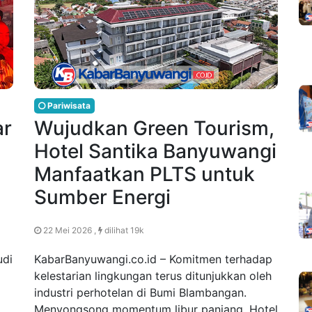
Pariwisata
ar
Wujudkan Green Tourism,
Hotel Santika Banyuwangi
Manfaatkan PLTS untuk
Sumber Energi
22 Mei 2026 ,
dilihat 19k
udi
KabarBanyuwangi.co.id – Komitmen terhadap
kelestarian lingkungan terus ditunjukkan oleh
industri perhotelan di Bumi Blambangan.
Menyongsong momentum libur panjang, Hotel