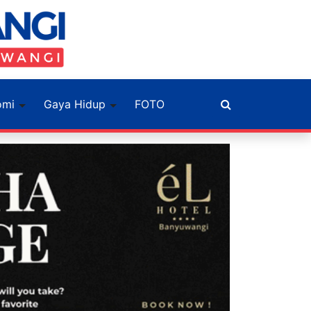
omi
Gaya Hidup
FOTO