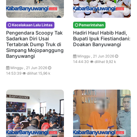
Kecelakaan Lalu Lintas
Pemerintahan
Pengendara Scoopy Tak
Hadiri Haul Habib Hadi,
Sadarkan Diri Usai
Bupati Ipuk Fiestiandani:
Tertabrak Dump Truk di
Doakan Banyuwangi
Simpang Mojopanggung
Banyuwangi
Minggu , 21 Jun 2026
14:44:30
dilihat 9,92 k
Minggu , 21 Jun 2026
14:53:39
dilihat 15,96 k