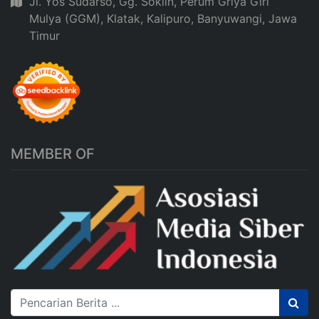
Jl. Yos Sudarso, Gg. Soklin, Perum Griya Giri
Mulya (GGM), Klatak, Kalipuro, Banyuwangi, Jawa
Timur
MEMBER OF