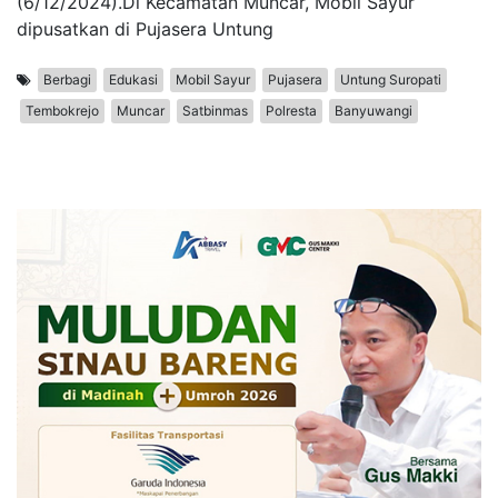
(6/12/2024).Di Kecamatan Muncar, Mobil Sayur
dipusatkan di Pujasera Untung
Berbagi
Edukasi
Mobil Sayur
Pujasera
Untung Suropati
Tembokrejo
Muncar
Satbinmas
Polresta
Banyuwangi