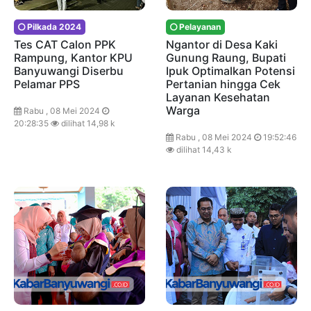
Pilkada 2024
Pelayanan
Tes CAT Calon PPK
Ngantor di Desa Kaki
Rampung, Kantor KPU
Gunung Raung, Bupati
Banyuwangi Diserbu
Ipuk Optimalkan Potensi
Pelamar PPS
Pertanian hingga Cek
Layanan Kesehatan
Warga
Rabu , 08 Mei 2024
20:28:35
dilihat 14,98 k
Rabu , 08 Mei 2024
19:52:46
dilihat 14,43 k