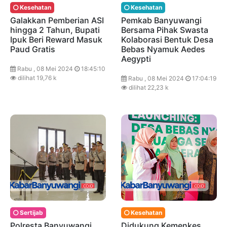
Kesehatan
Kesehatan
Galakkan Pemberian ASI
Pemkab Banyuwangi
hingga 2 Tahun, Bupati
Bersama Pihak Swasta
Ipuk Beri Reward Masuk
Kolaborasi Bentuk Desa
Paud Gratis
Bebas Nyamuk Aedes
Aegypti
Rabu , 08 Mei 2024
18:45:10
dilihat 19,76 k
Rabu , 08 Mei 2024
17:04:19
dilihat 22,23 k
Sertijab
Kesehatan
Polresta Banyuwangi
Didukung Kemenkes,