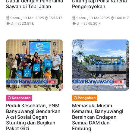
Dadar dengan Panorama
Ditangkap Polisi Karena
Sawah di Tepi Jalan
Pengeroyokan
Sabtu , 10 Mei 2025
15:15:17
Sabtu , 10 Mei 2025
14:01:17
dilihat 23,81 k
dilihat 45,20 k
Kesehatan
Pengairan
Peduli Kesehatan, PNM
Memasuki Musim
Banyuwangi Gencarkan
Kemarau, Banyuwangi
Aksi Sosial Cegah
Bersihkan Endapan
Stunting dan Bagikan
Semua DAM dan
Paket Gizi
Embung