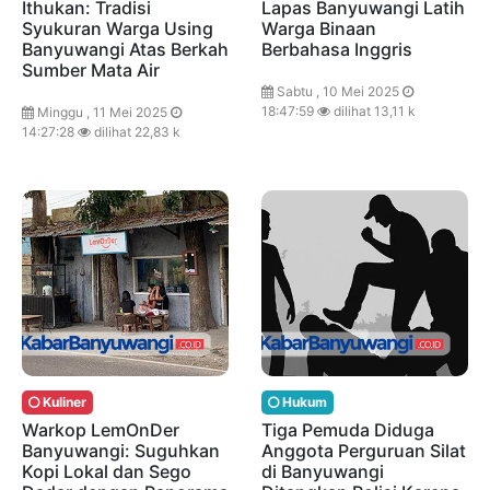
Ithukan: Tradisi
Lapas Banyuwangi Latih
Syukuran Warga Using
Warga Binaan
Banyuwangi Atas Berkah
Berbahasa Inggris
Sumber Mata Air
Sabtu , 10 Mei 2025
18:47:59
dilihat 13,11 k
Minggu , 11 Mei 2025
14:27:28
dilihat 22,83 k
Kuliner
Hukum
Warkop LemOnDer
Tiga Pemuda Diduga
Banyuwangi: Suguhkan
Anggota Perguruan Silat
Kopi Lokal dan Sego
di Banyuwangi