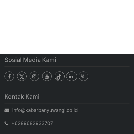
Sosial Media Kami
Kontak Kami
info@kabarbanyuwangi.co.id
+6289682933707