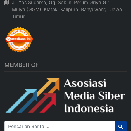
Jl. Yos Sudarso, Gg. Soklin, Perum Griya Giri
Mulya (GGM), Klatak, Kalipuro, Banyuwangi, Jawa
Timur
MEMBER OF