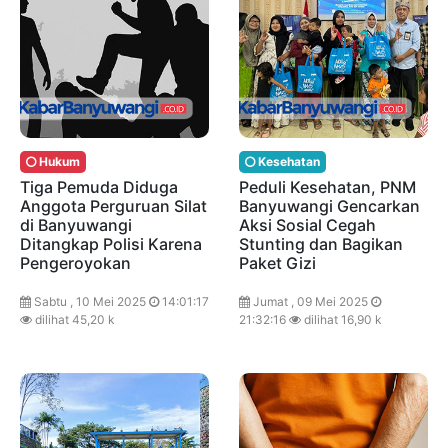
Hukum
Kesehatan
Tiga Pemuda Diduga
Peduli Kesehatan, PNM
Anggota Perguruan Silat
Banyuwangi Gencarkan
di Banyuwangi
Aksi Sosial Cegah
Ditangkap Polisi Karena
Stunting dan Bagikan
Pengeroyokan
Paket Gizi
Sabtu , 10 Mei 2025
14:01:17
Jumat , 09 Mei 2025
dilihat 45,20 k
21:32:16
dilihat 16,90 k