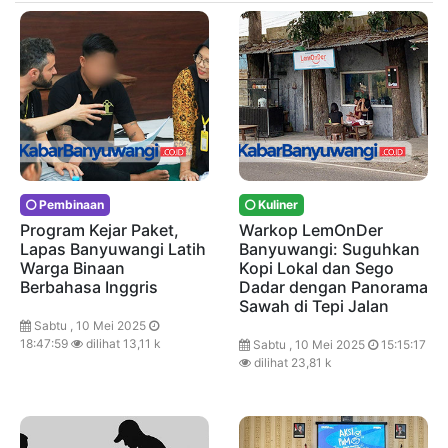
Pembinaan
Kuliner
Program Kejar Paket,
Warkop LemOnDer
Lapas Banyuwangi Latih
Banyuwangi: Suguhkan
Warga Binaan
Kopi Lokal dan Sego
Berbahasa Inggris
Dadar dengan Panorama
Sawah di Tepi Jalan
Sabtu , 10 Mei 2025
18:47:59
dilihat 13,11 k
Sabtu , 10 Mei 2025
15:15:17
dilihat 23,81 k