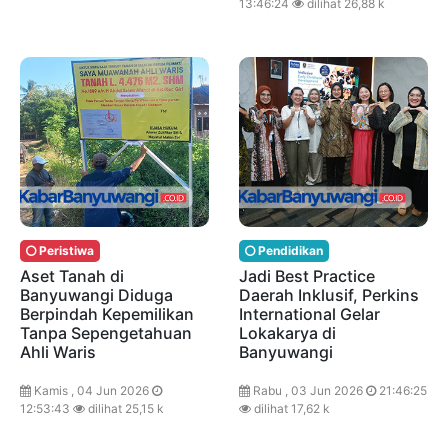
13:46:24
dilihat 26,88 k
Peristiwa
Pendidikan
Aset Tanah di
Jadi Best Practice
Banyuwangi Diduga
Daerah Inklusif, Perkins
Berpindah Kepemilikan
International Gelar
Tanpa Sepengetahuan
Lokakarya di
Ahli Waris
Banyuwangi
Kamis , 04 Jun 2026
Rabu , 03 Jun 2026
21:46:25
12:53:43
dilihat 25,15 k
dilihat 17,62 k