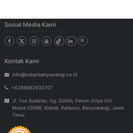
Sosial Media Kami
Kontak Kami
info@kabarbanyuwangi.co.id
+6289682933707
Jl. Yos Sudarso, Gg. Soklin, Perum Griya Giri
Mulya (GGM), Klatak, Kalipuro, Banyuwangi, Jawa
Timur