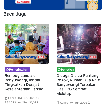
Baca Juga
Pemerintahan
Peristiwa
Rembug Lansia di
Diduga Dipicu Puntung
Banyuwangi, Ikhtiar
Rokok, Rumah Dua KK di
Tingkatkan Derajat
Banyuwangi Terbakar,
Kesejahteraan Lansia
Gas LPG Sempat
Meletup
Kamis , 04 Jun 2026
23:15:13
dilihat 31,37 k
Kamis , 04 Jun 2026