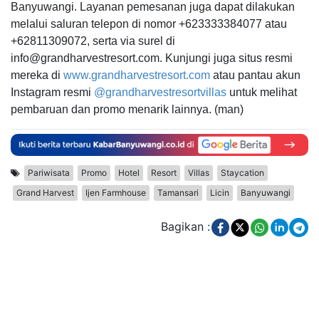
Banyuwangi. Layanan pemesanan juga dapat dilakukan
melalui saluran telepon di nomor +623333384077 atau
+62811309072, serta via surel di
info@grandharvestresort.com. Kunjungi juga situs resmi
mereka di
www.grandharvestresort.com
atau pantau akun
Instagram resmi
@grandharvestresortvillas
untuk melihat
pembaruan dan promo menarik lainnya. (man)
Pariwisata
Promo
Hotel
Resort
Villas
Staycation
Grand Harvest
Ijen Farmhouse
Tamansari
Licin
Banyuwangi
Bagikan :