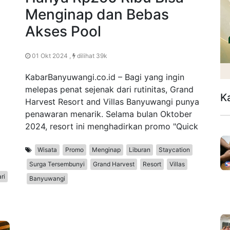
Menginap dan Bebas
Akses Pool
01 Okt 2024 ,
dilihat 39k
KabarBanyuwangi.co.id – Bagi yang ingin
melepas penat sejenak dari rutinitas, Grand
K
Harvest Resort and Villas Banyuwangi punya
penawaran menarik. Selama bulan Oktober
2024, resort ini menghadirkan promo "Quick
Wisata
Promo
Menginap
Liburan
Staycation
Surga Tersembunyi
Grand Harvest
Resort
Villas
ri
Banyuwangi