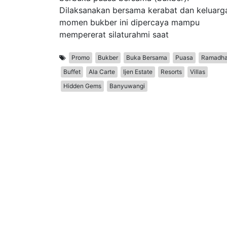
Dilaksanakan bersama kerabat dan keluarg
momen bukber ini dipercaya mampu
mempererat silaturahmi saat
Promo
Bukber
Buka Bersama
Puasa
Ramadh
Buffet
Ala Carte
Ijen Estate
Resorts
Villas
Hidden Gems
Banyuwangi