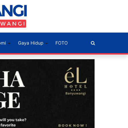
omi
Gaya Hidup
FOTO