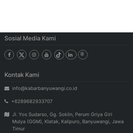
Sosial Media Kami
Kontak Kami
info@kabarbanyuwangi.co.id
+6289682933707
Jl. Yos Sudarso, Gg. Soklin, Perum Griya Giri
Mulya (GGM), Klatak, Kalipuro, Banyuwangi, Jawa
Timur