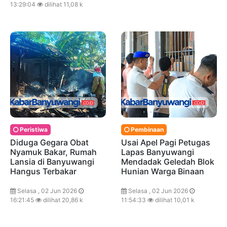
13:29:04
dilihat 11,08 k
Peristiwa
Pembinaan
Diduga Gegara Obat
Usai Apel Pagi Petugas
Nyamuk Bakar, Rumah
Lapas Banyuwangi
Lansia di Banyuwangi
Mendadak Geledah Blok
Hangus Terbakar
Hunian Warga Binaan
Selasa , 02 Jun 2026
Selasa , 02 Jun 2026
16:21:45
dilihat 20,86 k
11:54:33
dilihat 10,01 k