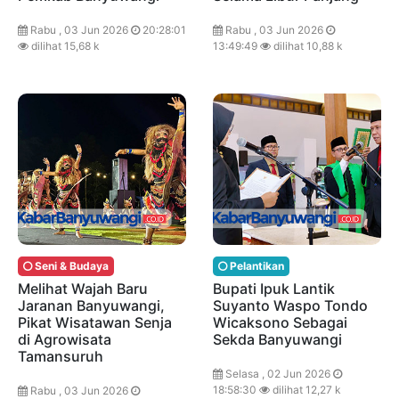
Rabu , 03 Jun 2026
20:28:01
Rabu , 03 Jun 2026
dilihat 15,68 k
13:49:49
dilihat 10,88 k
Seni & Budaya
Pelantikan
Melihat Wajah Baru
Bupati Ipuk Lantik
Jaranan Banyuwangi,
Suyanto Waspo Tondo
Pikat Wisatawan Senja
Wicaksono Sebagai
di Agrowisata
Sekda Banyuwangi
Tamansuruh
Selasa , 02 Jun 2026
18:58:30
dilihat 12,27 k
Rabu , 03 Jun 2026