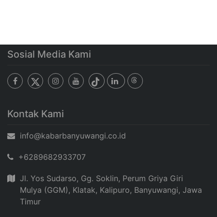
Sosial Media Kami
Kontak Kami
info@kabarbanyuwangi.co.id
+6289682933707
Jl. Yos Sudarso, Gg. Soklin, Perum Griya Giri
Mulya (GGM), Klatak, Kalipuro, Banyuwangi, Jawa
Timur