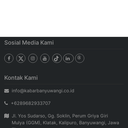
Sosial Media Kami
Kontak Kami
info@kabarbanyuwangi.co.id
+6289682933707
Jl. Yos Sudarso, Gg. Soklin, Perum Griya Giri
Mulya (GGM), Klatak, Kalipuro, Banyuwangi, Jawa