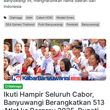
Banyuwangi ini, mengharumkan nama daerah dan
Indonesia
Olahraga
Atlet
Cabor HOKI
Medali Emes
SEA Games Thailand
Putri Banyuwangi
Pemkab
Banyuwangi
Olahraga
Ikuti Hampir Seluruh Cabor,
Banyuwangi Berangkatkan 513