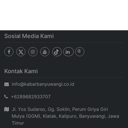
Sosial Media Kami
Kontak Kami
info@kabarbanyuwangi.co.id
+6289682933707
Jl. Yos Sudarso, Gg. Soklin, Perum Griya Giri
Mulya (GGM), Klatak, Kalipuro, Banyuwangi, Jawa
Timur