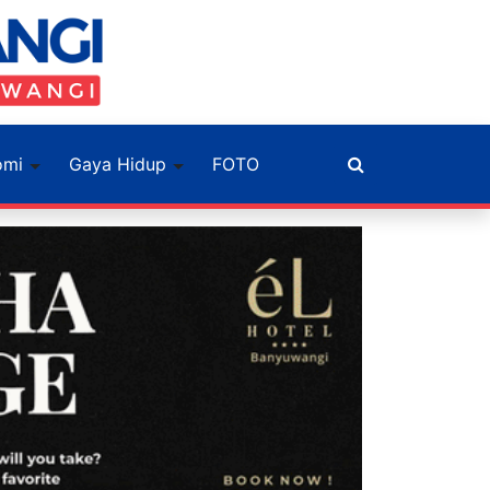
omi
Gaya Hidup
FOTO