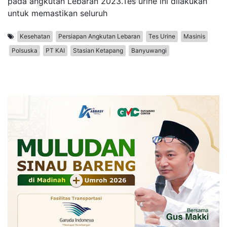
pada angkutan Lebaran 2023.Tes urine ini dilakukan
untuk memastikan seluruh
Kesehatan
Persiapan Angkutan Lebaran
Tes Urine
Masinis
Polsuska
PT KAI
Stasian Ketapang
Banyuwangi