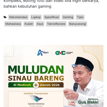
kompleks, editing foto dan video bila ingin berkarya,
bahkan kebutuhan gaming
Rekomendasi
Laptop
Spesifikasi
Gaming
Tipis
Mahasiswa
Kuliah
Asus
TeknoReview
Banyuwangi