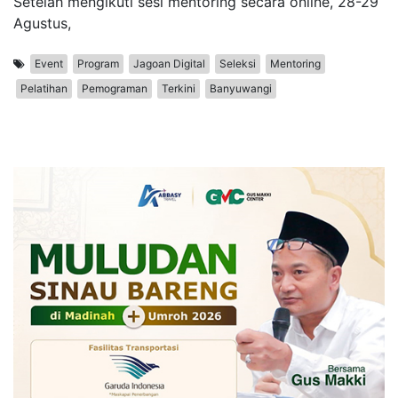
Setelah mengikuti sesi mentoring secara online, 28-29
Agustus,
Event
Program
Jagoan Digital
Seleksi
Mentoring
Pelatihan
Pemograman
Terkini
Banyuwangi