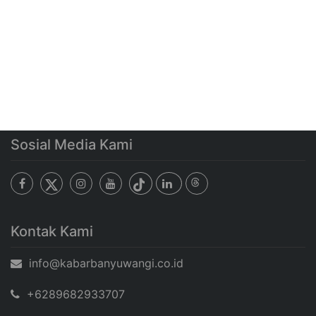
Sosial Media Kami
Kontak Kami
info@kabarbanyuwangi.co.id
+6289682933707