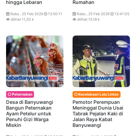
hingga Lebaran
Rumahan
Rabu , 25 Feb 2026
13:50:11
Rabu , 25 Feb 2026
13:41:05
dilihat 11,30 k
dilihat 15,18 k
Peternakan
Kecelakaan Lalu Lintas
Desa di Banyuwangi
Pemotor Perempuan
Bangun Peternakan
Meninggal Dunia Usai
Ayam Petelur untuk
Tabrak Pejalan Kaki di
Penuhi Gizi Warga
Jalan Raya Kabat
Miskin
Banyuwangi