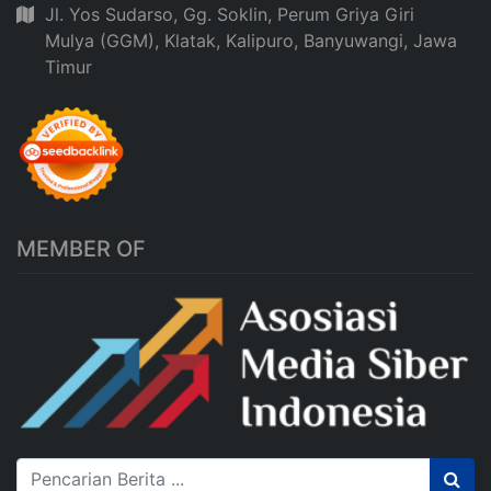
Jl. Yos Sudarso, Gg. Soklin, Perum Griya Giri
Mulya (GGM), Klatak, Kalipuro, Banyuwangi, Jawa
Timur
MEMBER OF