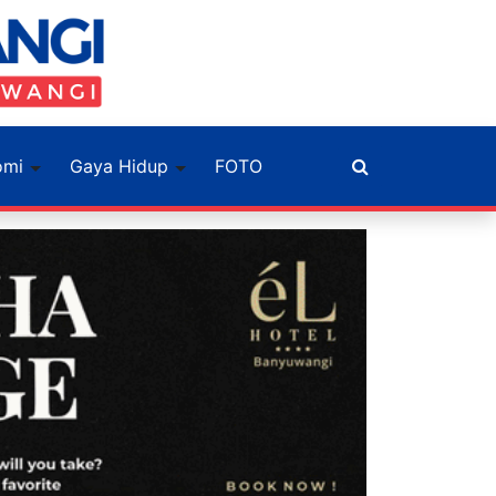
omi
Gaya Hidup
FOTO