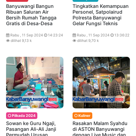
Banyuwangi Bangun
Tingkatkan Kemampuan
Ribuan Saluran Air
Personel, Satpolairud
Bersih Rumah Tangga
Polresta Banyuwangi
Gratis di Desa-Desa
Gelar Fungsi Teknis
Rabu , 11 Sep 2024
14:23:24
Rabu , 11 Sep 2024
13:36:22
dilihat 9,13 k
dilihat 9,70 k
Pilkada 2024
Kuliner
Sowan ke Guru Ngaji,
Rasakan Malam Syahdu
Pasangan Ali-Ali Janji
di ASTON Banyuwangi
Permudah Urusan
dengan Live Music dan