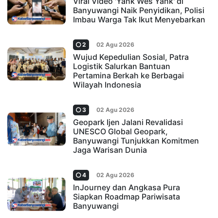
Viral Video 'Yank Wes Yank' di
Banyuwangi Naik Penyidikan, Polisi
Imbau Warga Tak Ikut Menyebarkan
2
02 Agu 2026
Wujud Kepedulian Sosial, Patra
Logistik Salurkan Bantuan
Pertamina Berkah ke Berbagai
Wilayah Indonesia
3
02 Agu 2026
Geopark Ijen Jalani Revalidasi
UNESCO Global Geopark,
Banyuwangi Tunjukkan Komitmen
Jaga Warisan Dunia
4
02 Agu 2026
InJourney dan Angkasa Pura
Siapkan Roadmap Pariwisata
Banyuwangi