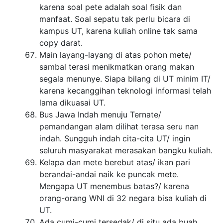
karena soal pete adalah soal fisik dan
manfaat. Soal sepatu tak perlu bicara di
kampus UT, karena kuliah online tak sama
copy darat.
Main layang-layang di atas pohon mete/
sambal terasi menikmatkan orang makan
segala menunye. Siapa bilang di UT minim IT/
karena kecanggihan teknologi informasi telah
lama dikuasai UT.
Bus Jawa Indah menuju Ternate/
pemandangan alam dilihat terasa seru nan
indah. Sungguh indah cita-cita UT/ ingin
seluruh masyarakat merasakan bangku kuliah.
Kelapa dan mete berebut atas/ ikan pari
berandai-andai naik ke puncak mete.
Mengapa UT menembus batas?/ karena
orang-orang WNI di 32 negara bisa kuliah di
UT.
Ada cumi-cumi tersedak/ di situ ada buah