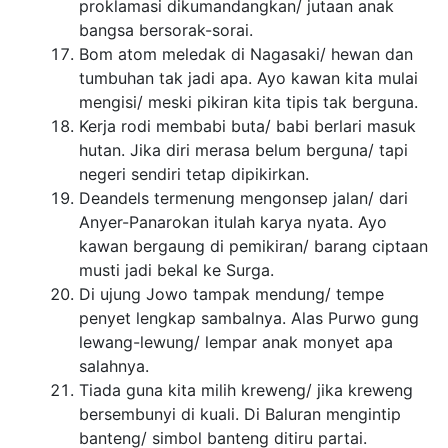
proklamasi dikumandangkan/ jutaan anak
bangsa bersorak-sorai.
Bom atom meledak di Nagasaki/ hewan dan
tumbuhan tak jadi apa. Ayo kawan kita mulai
mengisi/ meski pikiran kita tipis tak berguna.
Kerja rodi membabi buta/ babi berlari masuk
hutan. Jika diri merasa belum berguna/ tapi
negeri sendiri tetap dipikirkan.
Deandels termenung mengonsep jalan/ dari
Anyer-Panarokan itulah karya nyata. Ayo
kawan bergaung di pemikiran/ barang ciptaan
musti jadi bekal ke Surga.
Di ujung Jowo tampak mendung/ tempe
penyet lengkap sambalnya. Alas Purwo gung
lewang-lewung/ lempar anak monyet apa
salahnya.
Tiada guna kita milih kreweng/ jika kreweng
bersembunyi di kuali. Di Baluran mengintip
banteng/ simbol banteng ditiru partai.