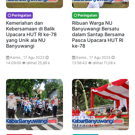
Peringatan
Peringatan
Kemeriahan dan
Ribuan Warga NU
Kebersamaan di Balik
Banyuwangi Bersatu
Upacara HUT RI ke-78
dalam Santap Bersama
yang Unik ala NU
Pasca Upacara HUT RI
Banyuwangi
ke-78
Kamis , 17 Agu 2023
Kamis , 17 Agu 2023
14:09:06
dilihat 25,89 k
13:56:43
dilihat 71,08 k