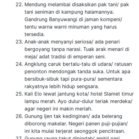
Mendung melambai disaksikan pak tani/ pak
tani seniman di kampung halamannya.
Gandrung Banyuwangi di jaman kompeni/
tentu warna warni minuman yang harus
tersedia.
Anak-anak menyanyi seriosa/ ada penari
bergoyang tanpa narasi. Tuak arak menari di
meja/ adat tradisi di emperan seni.
Angklung caruk bertalu-talu di udara/ ratusan
penonton mendongak tanda suka. Untuk apa
bersibuk-sibuk tapi pura-pura/ sementara
rakyatnya lebih hidup sengsara.
Kali Elo lewat jantung kota/ hotel Slamet timur
lampu merah. Ayo dulur-dulur teriak merdeka/
agar negeri ini makin meriah.
Gunung Ijen tak kedinginan/ ada belerang
diborong makelar. Negeri panen puji-pujian/
ini kita mulai terjerat seonggok pencitraan.
Gunung raung takut dipindah/ ambil nasi