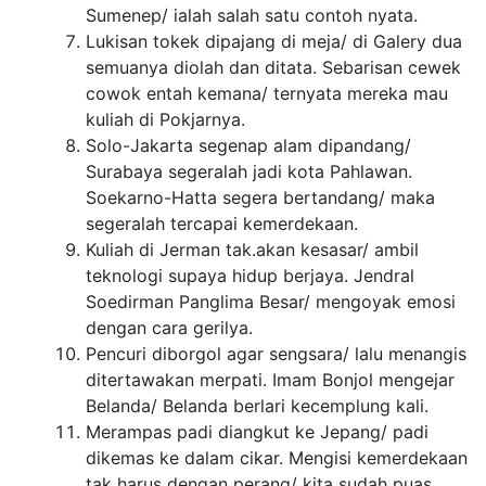
Sumenep/ ialah salah satu contoh nyata.
Lukisan tokek dipajang di meja/ di Galery dua
semuanya diolah dan ditata. Sebarisan cewek
cowok entah kemana/ ternyata mereka mau
kuliah di Pokjarnya.
Solo-Jakarta segenap alam dipandang/
Surabaya segeralah jadi kota Pahlawan.
Soekarno-Hatta segera bertandang/ maka
segeralah tercapai kemerdekaan.
Kuliah di Jerman tak.akan kesasar/ ambil
teknologi supaya hidup berjaya. Jendral
Soedirman Panglima Besar/ mengoyak emosi
dengan cara gerilya.
Pencuri diborgol agar sengsara/ lalu menangis
ditertawakan merpati. Imam Bonjol mengejar
Belanda/ Belanda berlari kecemplung kali.
Merampas padi diangkut ke Jepang/ padi
dikemas ke dalam cikar. Mengisi kemerdekaan
tak harus dengan perang/ kita sudah puas