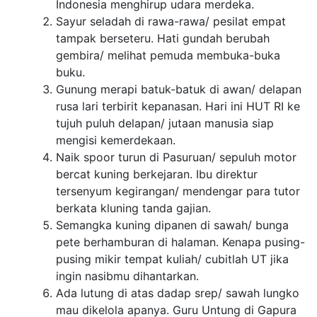
Indonesia menghirup udara merdeka.
Sayur seladah di rawa-rawa/ pesilat empat
tampak berseteru. Hati gundah berubah
gembira/ melihat pemuda membuka-buka
buku.
Gunung merapi batuk-batuk di awan/ delapan
rusa lari terbirit kepanasan. Hari ini HUT RI ke
tujuh puluh delapan/ jutaan manusia siap
mengisi kemerdekaan.
Naik spoor turun di Pasuruan/ sepuluh motor
bercat kuning berkejaran. Ibu direktur
tersenyum kegirangan/ mendengar para tutor
berkata kluning tanda gajian.
Semangka kuning dipanen di sawah/ bunga
pete berhamburan di halaman. Kenapa pusing-
pusing mikir tempat kuliah/ cubitlah UT jika
ingin nasibmu dihantarkan.
Ada lutung di atas dadap srep/ sawah lungko
mau dikelola apanya. Guru Untung di Gapura