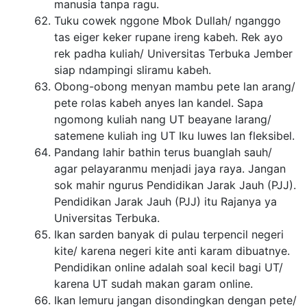
manusia tanpa ragu.
Tuku cowek nggone Mbok Dullah/ nganggo
tas eiger keker rupane ireng kabeh. Rek ayo
rek padha kuliah/ Universitas Terbuka Jember
siap ndampingi sliramu kabeh.
Obong-obong menyan mambu pete lan arang/
pete rolas kabeh anyes lan kandel. Sapa
ngomong kuliah nang UT beayane larang/
satemene kuliah ing UT Iku luwes lan fleksibel.
Pandang lahir bathin terus buanglah sauh/
agar pelayaranmu menjadi jaya raya. Jangan
sok mahir ngurus Pendidikan Jarak Jauh (PJJ).
Pendidikan Jarak Jauh (PJJ) itu Rajanya ya
Universitas Terbuka.
Ikan sarden banyak di pulau terpencil negeri
kite/ karena negeri kite anti karam dibuatnye.
Pendidikan online adalah soal kecil bagi UT/
karena UT sudah makan garam online.
Ikan lemuru jangan disondingkan dengan pete/