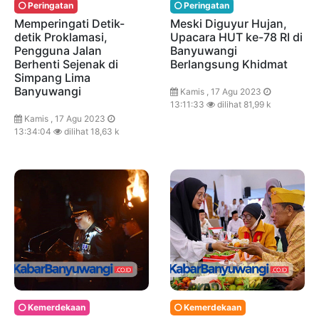
Peringatan
Peringatan
Memperingati Detik-
Meski Diguyur Hujan,
detik Proklamasi,
Upacara HUT ke-78 RI di
Pengguna Jalan
Banyuwangi
Berhenti Sejenak di
Berlangsung Khidmat
Simpang Lima
Banyuwangi
Kamis , 17 Agu 2023
13:11:33
dilihat 81,99 k
Kamis , 17 Agu 2023
13:34:04
dilihat 18,63 k
Kemerdekaan
Kemerdekaan