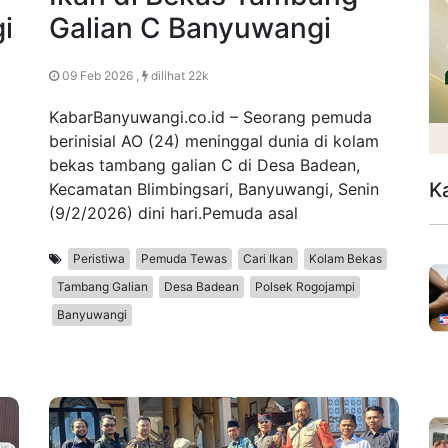
i
Galian C Banyuwangi
09 Feb 2026 ,
dilihat 22k
KabarBanyuwangi.co.id – Seorang pemuda
berinisial AO (24) meninggal dunia di kolam
bekas tambang galian C di Desa Badean,
K
Kecamatan Blimbingsari, Banyuwangi, Senin
(9/2/2026) dini hari.Pemuda asal
Peristiwa
Pemuda Tewas
Cari Ikan
Kolam Bekas
Tambang Galian
Desa Badean
Polsek Rogojampi
Banyuwangi