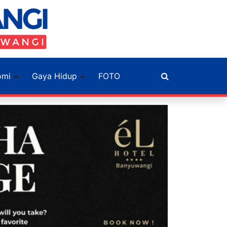
omi
Gaya Hidup
FOTO