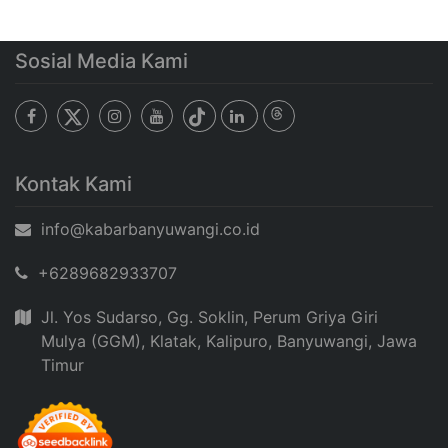
Sosial Media Kami
Kontak Kami
info@kabarbanyuwangi.co.id
+6289682933707
Jl. Yos Sudarso, Gg. Soklin, Perum Griya Giri
Mulya (GGM), Klatak, Kalipuro, Banyuwangi, Jawa
Timur