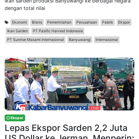
ikan sarden produksi Banyuwangi ke berbagai negara
dengan total nilai
Ekonomi
Bisnis
Pemerintahan
Perusahaan
Pabrik
Ekspor
Ikan Sarden
PT Pasific Harvest Indonesia
PT Sunrise Masami Internasional
Banyuwangi
Internasional
Ekspor
Lepas Ekspor Sarden 2,2 Juta
US Dollar ke Jerman, Menperin: