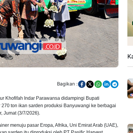
K
Bagikan :
ur Khofifah Indar Parawansa didampingi Bupati
 270 ton ikan sarden produksi Banyuwangi ke berbagai
r, Jumat (3/7/2026).
iner menuju pasar Eropa, Afrika, Uni Emirat Arab (UAE),
an sarden itu diproduksi oleh PT Pasific Harvest