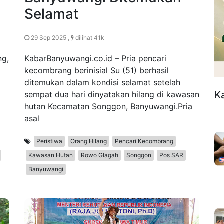
Selamat
29 Sep 2025 ,
dilihat 41k
ng,
KabarBanyuwangi.co.id – Pria pencari
kecombrang berinisial Su (51) berhasil
ditemukan dalam kondisi selamat setelah
K
sempat dua hari dinyatakan hilang di kawasan
hutan Kecamatan Songgon, Banyuwangi.Pria
asal
Peristiwa
Orang Hilang
Pencari Kecombrang
Kawasan Hutan
Rowo Glagah
Songgon
Pos SAR
Banyuwangi