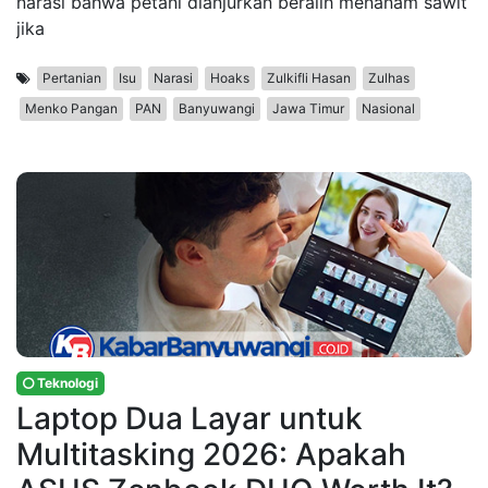
narasi bahwa petani dianjurkan beralih menanam sawit
jika
Pertanian
Isu
Narasi
Hoaks
Zulkifli Hasan
Zulhas
Menko Pangan
PAN
Banyuwangi
Jawa Timur
Nasional
Teknologi
Laptop Dua Layar untuk
Multitasking 2026: Apakah