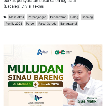
berkas persyaratan bakal calon legislatif
(Bacaleg).Divisi Teknis
Masa Akhir
Perpanjangan
Pendaftaran
Caleg
Bacaleg
Pemilu 2023
Parpol
Partai Garuda
Banyuwangi