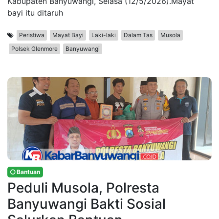
Kabupaten Banyuwangi, Selasa (12/5/2026).Mayat
bayi itu ditaruh
Peristiwa
Mayat Bayi
Laki-laki
Dalam Tas
Musola
Polsek Glenmore
Banyuwangi
Bantuan
Peduli Musola, Polresta
Banyuwangi Bakti Sosial