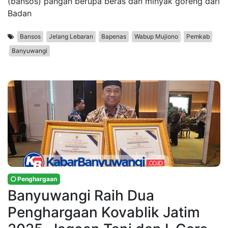
(bansos) pangan berupa beras dan minyak goreng dari
Badan
Bansos
Jelang Lebaran
Bapenas
Wabup Mujiono
Pemkab
Banyuwangi
Penghargaan
Banyuwangi Raih Dua
Penghargaan Kovablik Jatim