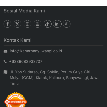
Sosial Media Kami
Kontak Kami
info@kabarbanyuwangi.co.id
+6289682933707
Jl. Yos Sudarso, Gg. Soklin, Perum Griya Giri
Mulya (GGM), Klatak, Kalipuro, Banyuwangi, Jawa
Timur