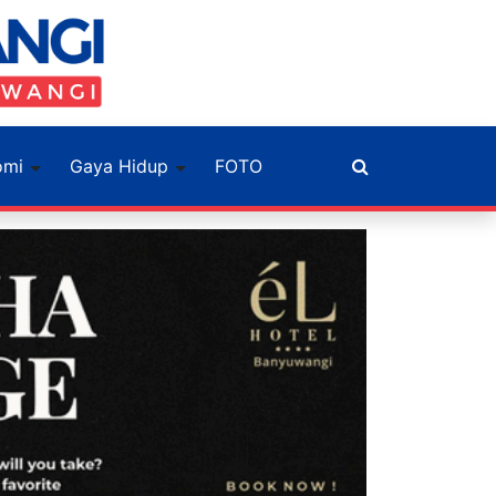
omi
Gaya Hidup
FOTO