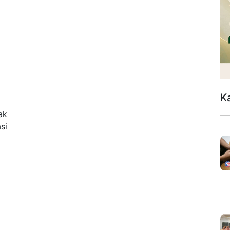
K
ak
si