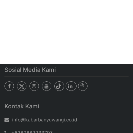
Sosial Media Kami
Kontak Kami
info@kabarbanyuwangi.co.id
+6289682933707