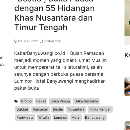
dengan 55 Hidangan
Khas Nusantara dan
Timur Tengah
04 Mar 2025 ,
dilihat 29k
KabarBanyuwangi.co.id - Bulan Ramadan
K
an
menjadi momen yang dinanti umat Muslim
ua
untuk mempererat tali silaturahmi, salah
satunya dengan berbuka puasa bersama.
Luminor Hotel Banyuwangi menghadirkan
paket buka
Promo
Paket
Buka Puasa
Buka Bersama
Bukber
Ramadan
Bestie
Nusantara
Timur Tengah
Pariwisata
Wisata
Luminor
Hotel
Banyuwangi