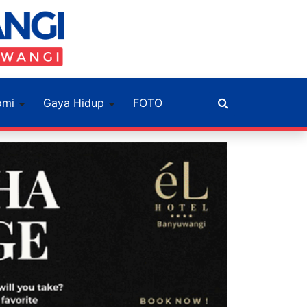
omi
Gaya Hidup
FOTO