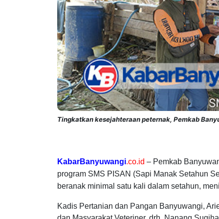
Tingkatkan kesejahteraan peternak, Pemkab Bany
KabarBanyuwangi
.co.id
– Pemkab Banyuwangi
program SMS PISAN (Sapi Manak Setahun Sepis
beranak minimal satu kali dalam setahun, men
Kadis Pertanian dan Pangan Banyuwangi, Ari
dan Masyarakat Veteriner, drh. Nanang Sugiha