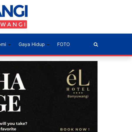
omi
Gaya Hidup
FOTO