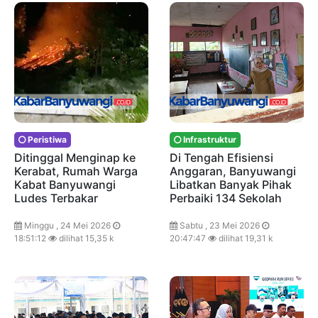
Peristiwa
Infrastruktur
Ditinggal Menginap ke
Di Tengah Efisiensi
Kerabat, Rumah Warga
Anggaran, Banyuwangi
Kabat Banyuwangi
Libatkan Banyak Pihak
Ludes Terbakar
Perbaiki 134 Sekolah
Minggu , 24 Mei 2026
Sabtu , 23 Mei 2026
18:51:12
dilihat 15,35 k
20:47:47
dilihat 19,31 k