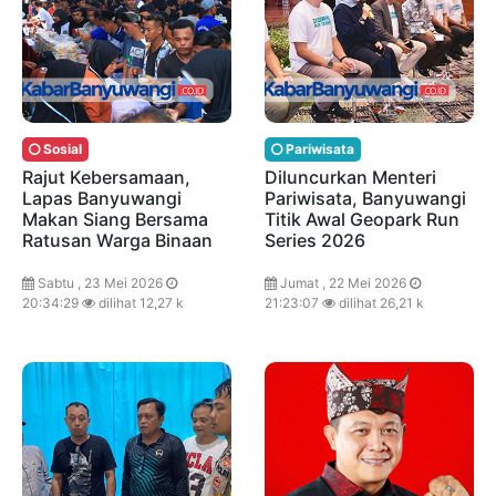
Sosial
Pariwisata
Rajut Kebersamaan,
Diluncurkan Menteri
Lapas Banyuwangi
Pariwisata, Banyuwangi
Makan Siang Bersama
Titik Awal Geopark Run
Ratusan Warga Binaan
Series 2026
Sabtu , 23 Mei 2026
Jumat , 22 Mei 2026
20:34:29
dilihat 12,27 k
21:23:07
dilihat 26,21 k