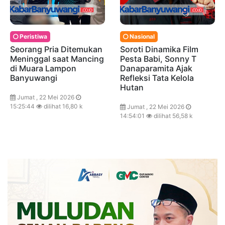
Peristiwa
Nasional
Seorang Pria Ditemukan
Soroti Dinamika Film
Meninggal saat Mancing
Pesta Babi, Sonny T
di Muara Lampon
Danaparamita Ajak
Banyuwangi
Refleksi Tata Kelola
Hutan
Jumat , 22 Mei 2026
15:25:44
dilihat 16,80 k
Jumat , 22 Mei 2026
14:54:01
dilihat 56,58 k