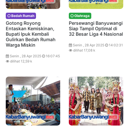
Bedah Rumah
Olahraga
Gotong Royong
Persewangi Banyuwangi
Entaskan Kemiskinan,
Siap Tampil Optimal di
Bupati Ipuk Kembali
32 Besar Liga 4 Nasional
Gulirkan Bedah Rumah
Warga Miskin
Senin , 28 Apr 2025
14:02:31
dilihat 17,08 k
Senin , 28 Apr 2025
16:07:45
dilihat 12,59 k