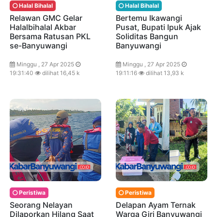
Halal Bihalal
Halal Bihalal
Relawan GMC Gelar
Bertemu Ikawangi
Halalbihalal Akbar
Pusat, Bupati Ipuk Ajak
Bersama Ratusan PKL
Soliditas Bangun
se-Banyuwangi
Banyuwangi
Minggu , 27 Apr 2025
Minggu , 27 Apr 2025
19:31:40
dilihat 16,45 k
19:11:16
dilihat 13,93 k
Peristiwa
Peristiwa
Seorang Nelayan
Delapan Ayam Ternak
Dilaporkan Hilang Saat
Warga Giri Banyuwangi