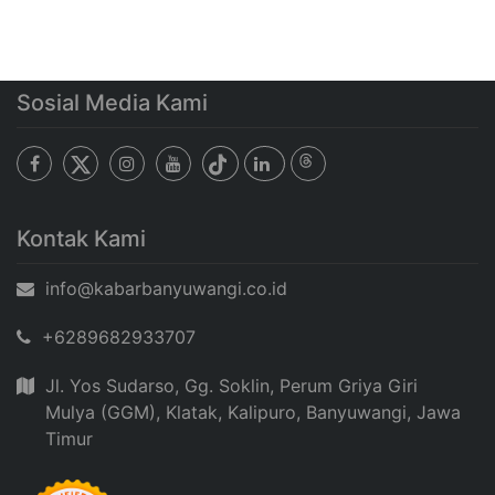
Sosial Media Kami
Kontak Kami
info@kabarbanyuwangi.co.id
+6289682933707
Jl. Yos Sudarso, Gg. Soklin, Perum Griya Giri
Mulya (GGM), Klatak, Kalipuro, Banyuwangi, Jawa
Timur