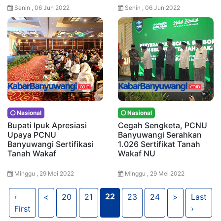
Senin , 06 Jun 2022
Senin , 06 Jun 2022
Nasional
Nasional
Bupati Ipuk Apresiasi
Cegah Sengketa, PCNU
Upaya PCNU
Banyuwangi Serahkan
Banyuwangi Sertifikasi
1.026 Sertifikat Tanah
Tanah Wakaf
Wakaf NU
Minggu , 29 Mei 2022
Minggu , 29 Mei 2022
22
‹
<
20
21
23
24
>
Last
First
›