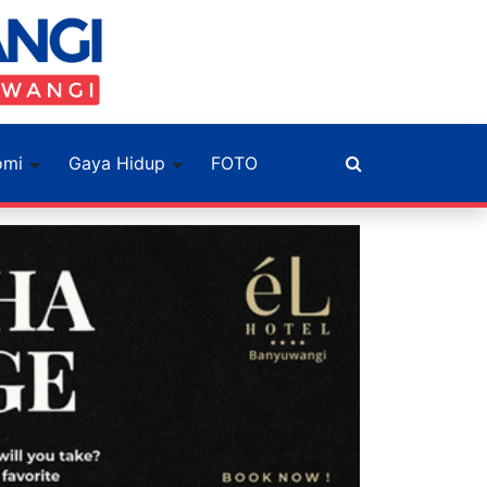
omi
Gaya Hidup
FOTO