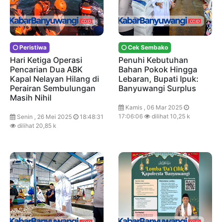
Peristiwa
Cek Sembako
Hari Ketiga Operasi
Penuhi Kebutuhan
Pencarian Dua ABK
Bahan Pokok Hingga
Kapal Nelayan Hilang di
Lebaran, Bupati Ipuk:
Perairan Sembulungan
Banyuwangi Surplus
Masih Nihil
Kamis , 06 Mar 2025
17:06:06
dilihat 10,25 k
Senin , 26 Mei 2025
18:48:31
dilihat 20,85 k