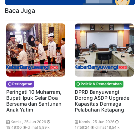
Baca Juga
Peringatan
Politik & Pemerintahan
Peringati 10 Muharram,
DPRD Banyuwangi
Bupati Ipuk Gelar Doa
Dorong ASDP Upgrade
Bersama dan Santunan
Kapasitas Dermaga
Anak Yatim
Pelabuhan Ketapang
Kamis , 25 Jun 2026
Kamis , 25 Jun 2026
18:49:00
dilihat 5,89 k
17:59:24
dilihat 18,54 k