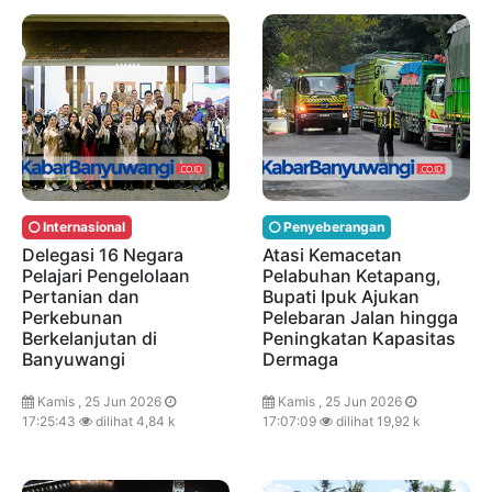
Internasional
Penyeberangan
Delegasi 16 Negara
Atasi Kemacetan
Pelajari Pengelolaan
Pelabuhan Ketapang,
Pertanian dan
Bupati Ipuk Ajukan
Perkebunan
Pelebaran Jalan hingga
Berkelanjutan di
Peningkatan Kapasitas
Banyuwangi
Dermaga
Kamis , 25 Jun 2026
Kamis , 25 Jun 2026
17:25:43
dilihat 4,84 k
17:07:09
dilihat 19,92 k