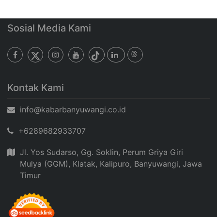
Sosial Media Kami
Kontak Kami
info@kabarbanyuwangi.co.id
+6289682933707
Jl. Yos Sudarso, Gg. Soklin, Perum Griya Giri
Mulya (GGM), Klatak, Kalipuro, Banyuwangi, Jawa
Timur