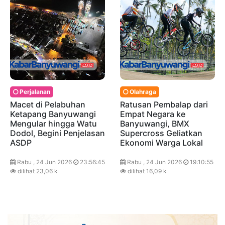
Perjalanan
Olahraga
Macet di Pelabuhan
Ratusan Pembalap dari
Ketapang Banyuwangi
Empat Negara ke
Mengular hingga Watu
Banyuwangi, BMX
Dodol, Begini Penjelasan
Supercross Geliatkan
ASDP
Ekonomi Warga Lokal
Rabu , 24 Jun 2026
23:56:45
Rabu , 24 Jun 2026
19:10:55
dilihat 23,06 k
dilihat 16,09 k