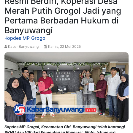
Resmi Berdiri, Koperasi Desa
Merah Putih Grogol Jadi yang
Pertama Berbadan Hukum di
Banyuwangi
Kopdes MP Grogol
Kabar Banyuwangi
Kamis, 22 Mei 2025
Kopdes MP Grogol, Kecamatan Giri, Banyuwangi telah kantongi
SKHU dan NIK dari Kementerian Koperasi. (Foto: Istimewa)