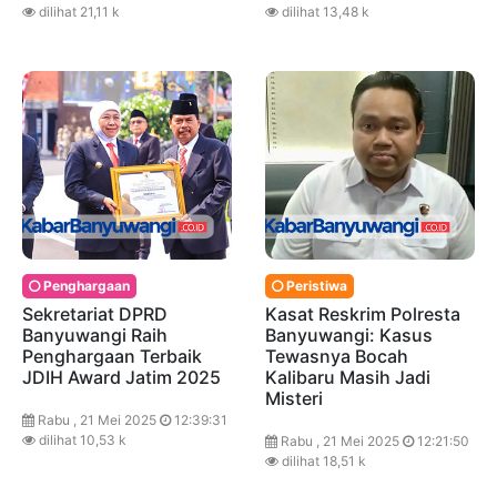
dilihat 21,11 k
dilihat 13,48 k
Penghargaan
Peristiwa
Sekretariat DPRD
Kasat Reskrim Polresta
Banyuwangi Raih
Banyuwangi: Kasus
Penghargaan Terbaik
Tewasnya Bocah
JDIH Award Jatim 2025
Kalibaru Masih Jadi
Misteri
Rabu , 21 Mei 2025
12:39:31
dilihat 10,53 k
Rabu , 21 Mei 2025
12:21:50
dilihat 18,51 k