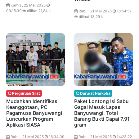
Kamis , 22 Mei 2025
09:15:39
dilihat 21,84 k
Rabu , 21 Mei 2025
18:54:57
dilihat 13,29 k
Perguruan Silat
Darurat Narkoba
Mudahkan Identifikasi
Paket Lontong Isi Sabu
Keanggotaan, PC
Gagal Masuk Lapas
Pagarnusa Banyuwangi
Banyuwangi, Total
Luncurkan Program
Barang Bukti Capai 7,91
Aplikasi SIASA
gram
Rabu , 21 Mei 2025
18:34:09
Rabu , 21 Mei 2025
14:23:22