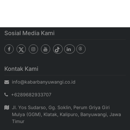
Sosial Media Kami
Kontak Kami
info@kabarbanyuwangi.co.id
+6289682933707
Jl. Yos Sudarso, Gg. Soklin, Perum Griya Giri
Mulya (GGM), Klatak, Kalipuro, Banyuwangi, Jawa
Timur