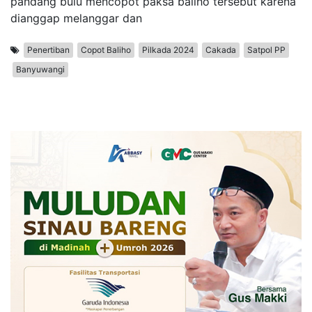
pandang bulu mencopot paksa baliho tersebut karena
dianggap melanggar dan
Penertiban
Copot Baliho
Pilkada 2024
Cakada
Satpol PP
Banyuwangi