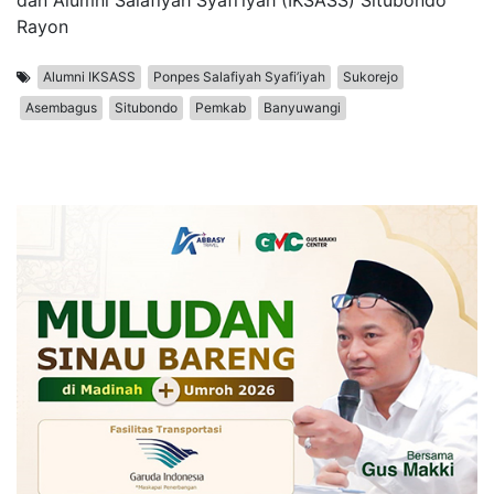
Rayon
Alumni IKSASS
Ponpes Salafiyah Syafi’iyah
Sukorejo
Asembagus
Situbondo
Pemkab
Banyuwangi