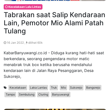
Kecelakaan Lalu Lintas
Tabrakan saat Salip Kendaraan
Lain, Pemotor Mio Alami Patah
Tulang
16 Jan 2022 ,
dilihat 60k
KabarBanyuwangi.co.id - Diduga kurang hati-hati saat
berkendara, seorang pengendara motor matic
menabrak truk box ketika berusaha mendahului
kendaraan lain di Jalan Raya Pesanggaran, Desa
Sukorejo,
Kecelakaan
Laka Lantas
Truk
Mio
Sukorejo
Bangorejo
Tampo
Sembulung
Cluring
Banyuwangi