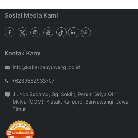
Sosial Media Kami
Kontak Kami
info@kabarbanyuwangi.co.id
+6289682933707
Jl. Yos Sudarso, Gg. Soklin, Perum Griya Giri
Mulya (GGM), Klatak, Kalipuro, Banyuwangi, Jawa
Timur