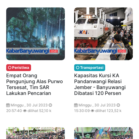
Peristiwa
Transportasi
Empat Orang
Kapasitas Kursi KA
Pengunjung Alas Purwo
Pandanwangi Relasi
Tersesat, Tim SAR
Jember - Banyuwangi
Lakukan Pencarian
Dibatasi 120 Persen
Minggu , 30 Jul 2023
Minggu , 30 Jul 2023
20:57:40
dilihat 52,10 k
15:30:09
dilihat 123,52 k