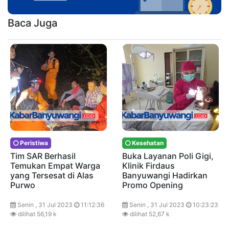
Baca Juga
Peristiwa
Kesehatan
Tim SAR Berhasil
Buka Layanan Poli Gigi,
Temukan Empat Warga
Klinik Firdaus
yang Tersesat di Alas
Banyuwangi Hadirkan
Purwo
Promo Opening
Senin , 31 Jul 2023
11:12:36
Senin , 31 Jul 2023
10:23:23
dilihat 56,19 k
dilihat 52,67 k