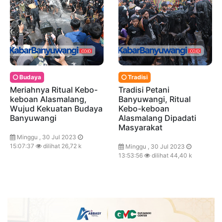
Budaya
Tradisi
Meriahnya Ritual Kebo-
Tradisi Petani
keboan Alasmalang,
Banyuwangi, Ritual
Wujud Kekuatan Budaya
Kebo-keboan
Banyuwangi
Alasmalang Dipadati
Masyarakat
Minggu , 30 Jul 2023
15:07:37
dilihat 26,72 k
Minggu , 30 Jul 2023
13:53:56
dilihat 44,40 k