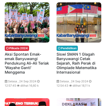
Pilkada 2024
Pendidikan
Aksi Spontan Emak-
Siswi SMAN 1 Glagah
emak Banyuwangi
Banyuwangi Cetak
Pendukung Ali-Ali Teriak
Sejarah, Raih Perak di
'Wayahe Ganti'
Olimpiade Matematika
Menggema
Internasional
Selasa , 24 Sep 2024
Selasa , 24 Sep 2024
12:57:45
dilihat 16,60 k
12:54:43
dilihat 18,11 k