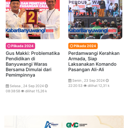
Pilkada 2024
Pilkada 2024
Gus Makki: Problematika
Perdamwangi Kerahkan
Pendidikan di
Armada, Siap
Banyuwangi Waras
Laksanakan Komando
Bersama Dimulai dari
Pasangan Ali-Ali
Pemimpinnya
Senin , 23 Sep 2024
22:20:53
dilihat 12,31 k
Selasa , 24 Sep 2024
08:38:58
dilihat 15,26 k