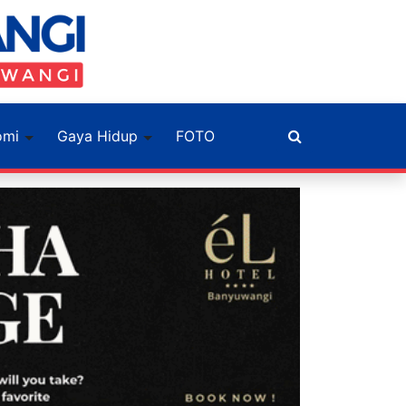
omi
Gaya Hidup
FOTO