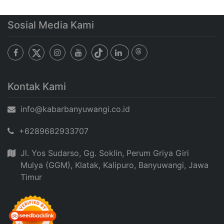
Sosial Media Kami
Kontak Kami
info@kabarbanyuwangi.co.id
+6289682933707
Jl. Yos Sudarso, Gg. Soklin, Perum Griya Giri
Mulya (GGM), Klatak, Kalipuro, Banyuwangi, Jawa
Timur